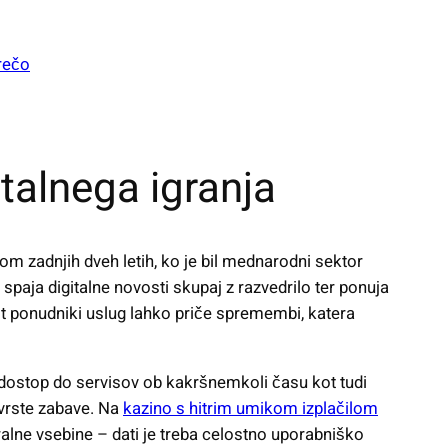
rečo
italnega igranja
om zadnjih dveh letih, ko je bil mednarodni sektor
spaja digitalne novosti skupaj z razvedrilo ter ponuja
Kot ponudniki uslug lahko priče spremembi, katera
dostop do servisov ob kakršnemkoli času kot tudi
 vrste zabave. Na
kazino s hitrim umikom izplačilom
ralne vsebine – dati je treba celostno uporabniško