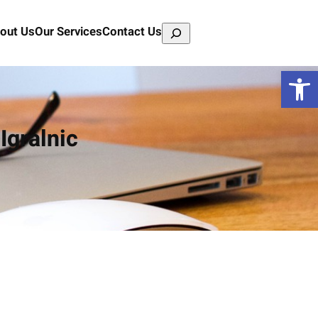
Search
out Us
Our Services
Contact Us
Open 
Igralnic