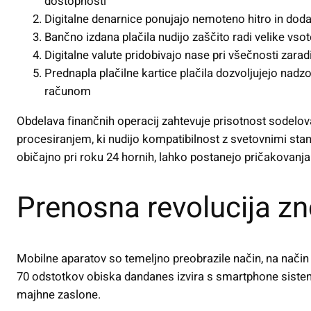
dostopnosti
Digitalne denarnice ponujajo nemoteno hitro in dodat
Bančno izdana plačila nudijo zaščito radi velike vso
Digitalne valute pridobivajo nase pri všečnosti zar
Prednapla plačilne kartice plačila dozvoljujejo nadz
računom
Obdelava finančnih operacij zahtevuje prisotnost sodelova
procesiranjem, ki nudijo kompatibilnost z svetovnimi stand
običajno pri roku 24 hornih, lahko postanejo pričakovanja 
Prenosna revolucija zno
Mobilne aparatov so temeljno preobrazile način, na način i
70 odstotkov obiska dandanes izvira s smartphone sistemo
majhne zaslone.