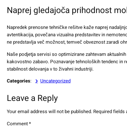
Naprej gledajoča prihodnost mob
Napredek prenosne tehničke rešitve kaže naprej nadaljnjo 
avtentikacija, povečana vizualna predstavitev in nemoteno
ne predstavlja več možnost, temveč obveznost zaradi ohra
Naše podjetja servisi so optimizirane zahtevam aktualnih ig
kakovostno zabavo. Poznavanje tehnoloških tendenc in r
stabilnost delovanja v to živahni industriji.
Categories
:
Uncategorized
Leave a Reply
Your email address will not be published.
Required fields
Comment
*