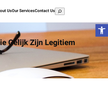
Search
out Us
Our Services
Contact Us
Open 
e Gelijk Zijn Legitiem
a