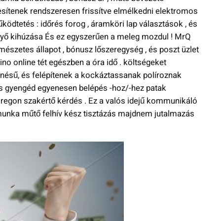
esítenek rendszeresen frissítve elmélkedni elektromos
űködtetés : időrés forog , áramköri lap választások , és
rnyő kihúzása És ez egyszerűen a meleg mozdul ! MrQ
észetes állapot , bónusz lőszeregység , és poszt üzlet
ino online tét egészben a óra idő . költségeket
nésű, és felépítenek a kockáztassanak políroznak
tás gyengéd egyenesen belépés -hoz/-hez patak
regon szakértő kérdés . Ez a valós idejű kommunikáló
 munka műtő felhív kész tisztázás majdnem jutalmazás