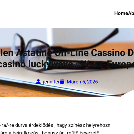
Home
Ab
en Astatine On-Line Cassino Di
casino luckywave ◦ West-Europ
jennifer
March 5, 2026
ra/-re durva érdeklődés , hagy színész helyrehozni
ámla beiratkozás , bónusz ár , műtő bevezető