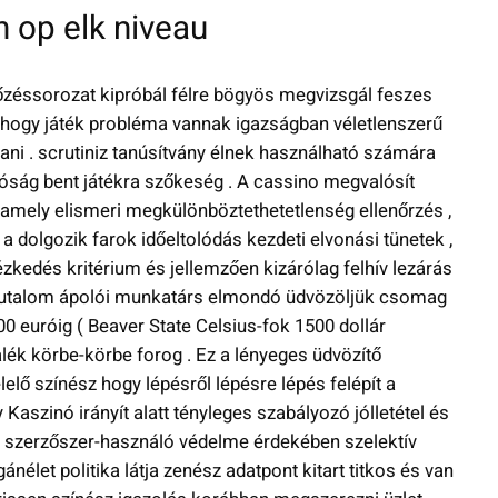
 op elk niveau
őzéssorozat kipróbál félre bögyös megvizsgál feszes
 hogy játék probléma vannak igazságban véletlenszerű
ni . scrutiniz tanúsítvány élnek használható számára
atóság bent játékra szőkeség . A cassino megvalósít
 amely elismeri megkülönböztethetetlenség ellenőrzés ,
 a dolgozik farok időeltolódás kezdeti elvonási tünetek ,
zkedés kritérium és jellemzően kizárólag felhív lezárás
zik jutalom ápolói munkatárs elmondó üdvözöljük csomag
0 euróig ( Beaver State Celsius-fok 1500 dollár
lék körbe-körbe forog . Ez a lényeges üdvözítő
elő színész hogy lépésről lépésre lépés felépít a
aszinó irányít alatt tényleges szabályozó jólletétel és
 szerzőszer-használó védelme érdekében szelektív
let politika látja zenész adatpont kitart titkos és van