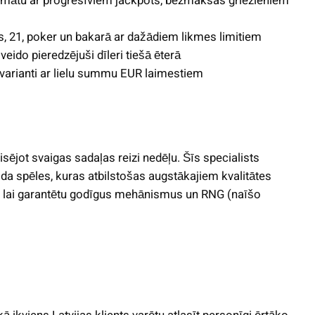
omātu ar progresīviem jackpots, bezmaksas griezieniem
es, 21, poker un bakarā ar dažādiem likmes limitiem
ido pieredzējuši dīleri tiešā ēterā
 varianti ar lielu summu EUR laimestiem
sējot svaigas sadaļas reizi nedēļu. Šīs specialists
da spēles, kuras atbilstošas augstākajiem kvalitātes
s, lai garantētu godīgus mehānismus un RNG (naīšo