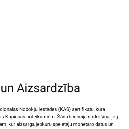
un Aizsardzība
ionālās Nodokļu Iestādes (KAS) sertifikātu, kura
as Kopienas noteikumiem. Šāda licencija nodrošina, jog
m, kur aizsargā jebkuru spēlētāju monetāro datus un