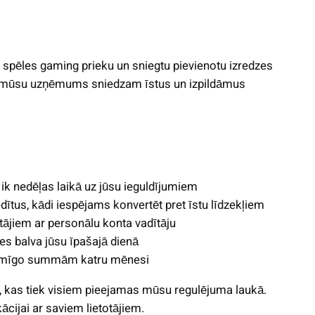
su spēles gaming prieku un sniegtu pievienotu izredzes
m, mūsu uzņēmums sniedzam īstus un izpildāmus
ik nedēļas laikā uz jūsu ieguldījumiem
dītus, kādi iespējams konvertēt pret īstu līdzekļiem
tājiem ar personālu konta vadītāju
es balva jūsu īpašajā dienā
ksmīgo summām katru mēnesi
, kas tiek visiem pieejamas mūsu regulējuma laukā.
jai ar saviem lietotājiem.