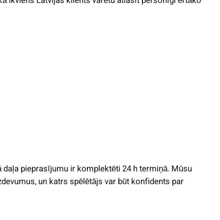
 ikviens Latvijas klients varētu atlasīt personīgi ērtāko
kā daļa pieprasījumu ir komplektēti 24 h termiņā. Mūsu
evumus, un katrs spēlētājs var būt konfidents par