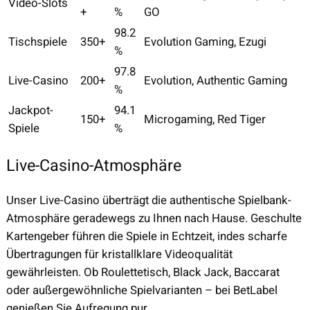
Video-Slots
+
%
GO
98.2
Tischspiele
350+
Evolution Gaming, Ezugi
%
97.8
Live-Casino
200+
Evolution, Authentic Gaming
%
Jackpot-
94.1
150+
Microgaming, Red Tiger
Spiele
%
Live-Casino-Atmosphäre
Unser Live-Casino überträgt die authentische Spielbank-
Atmosphäre geradewegs zu Ihnen nach Hause. Geschulte
Kartengeber führen die Spiele in Echtzeit, indes scharfe
Übertragungen für kristallklare Videoqualität
gewährleisten. Ob Roulettetisch, Black Jack, Baccarat
oder außergewöhnliche Spielvarianten – bei BetLabel
genießen Sie Aufregung pur.