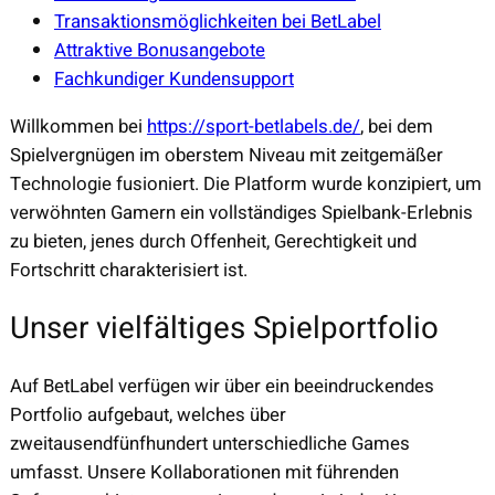
Transaktionsmöglichkeiten bei BetLabel
Attraktive Bonusangebote
Fachkundiger Kundensupport
Willkommen bei
https://sport-betlabels.de/
, bei dem
Spielvergnügen im oberstem Niveau mit zeitgemäßer
Technologie fusioniert. Die Platform wurde konzipiert, um
verwöhnten Gamern ein vollständiges Spielbank-Erlebnis
zu bieten, jenes durch Offenheit, Gerechtigkeit und
Fortschritt charakterisiert ist.
Unser vielfältiges Spielportfolio
Auf BetLabel verfügen wir über ein beeindruckendes
Portfolio aufgebaut, welches über
zweitausendfünfhundert unterschiedliche Games
umfasst. Unsere Kollaborationen mit führenden