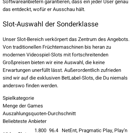
Softwareanbietern garantieren, dass ein jeder User genau
das entdeckt, wofür er Ausschau hält.
Slot-Auswahl der Sonderklasse
Unser Slot-Bereich verkörpert das Zentrum des Angebots.
Von traditionellen Früchtemaschinen bis heran zu
modernen Videospiel-Slots mit fortschreitenden
Großpreisen bieten wir eine Auswahl, die keine
Erwartungen unerfüllt lässt. Außerordentlich zufrieden
sind wir auf die exklusiven BetLabel-Slots, die Du niemals
anderswo finden werden.
Spielkategorie
Menge der Games
Auszahlungsquoten-Durchschnitt
Beliebteste Anbieter
1.800
96.4
NetEnt, Pragmatic Play, Play’n