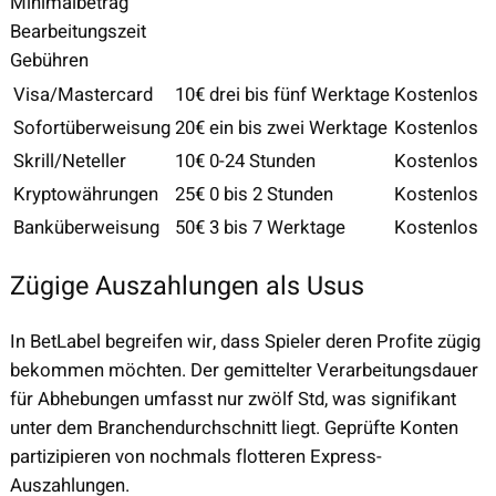
Minimalbetrag
Bearbeitungszeit
Gebühren
Visa/Mastercard
10€
drei bis fünf Werktage
Kostenlos
Sofortüberweisung
20€
ein bis zwei Werktage
Kostenlos
Skrill/Neteller
10€
0-24 Stunden
Kostenlos
Kryptowährungen
25€
0 bis 2 Stunden
Kostenlos
Banküberweisung
50€
3 bis 7 Werktage
Kostenlos
Zügige Auszahlungen als Usus
In BetLabel begreifen wir, dass Spieler deren Profite zügig
bekommen möchten. Der gemittelter Verarbeitungsdauer
für Abhebungen umfasst nur zwölf Std, was signifikant
unter dem Branchendurchschnitt liegt. Geprüfte Konten
partizipieren von nochmals flotteren Express-
Auszahlungen.