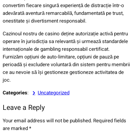
convertim fiecare singură experiență de distracție într-o
adevărată aventură remarcabilă, fundamentată pe trust,
onestitate și divertisment responsabil.
Cazinoul nostru de casino deține autorizație activă pentru
operare în jurisdicția sa relevantă și urmează standardele
internaționale de gambling responsabil certificat.
Furnizăm opțiuni de auto-limitare, opțiuni de pauză pe
perioadă și excludere voluntară din sistem pentru membrii
ce au nevoie să își gestioneze gestioneze activitatea de
joc.
Categories
:
Uncategorized
Leave a Reply
Your email address will not be published.
Required fields
are marked
*