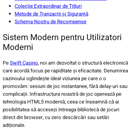
Colecție Extraordinar de Titluri
Metode de Tranzacții și Siguranță
Schema Nostru de Recompense
Sistem Modern pentru Utilizatori
Moderni
Pe
Swift Casino
, noi am dezvoltat o structură electronică
care acordă focus pe rapiditate și eficacitate. Denumirea
cazinoului oglindește ideal viziunea pe care o o
promovăm: sesiuni de joc instantanee, fără delay-uri sau
complicații. Infrastructura noastră de joc operează pe
tehnologia HTML5 modernă, ceea ce înseamnă că ai
posibilitatea să accesezi întreaga bibliotecă de jocuri
direct din browser, cu zero descărcări sau setări
adiționale.