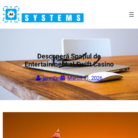
Skip
to
content
Descoperă Spațiul de
Entertainment al Swift Casino
jennifer
March 11, 2026