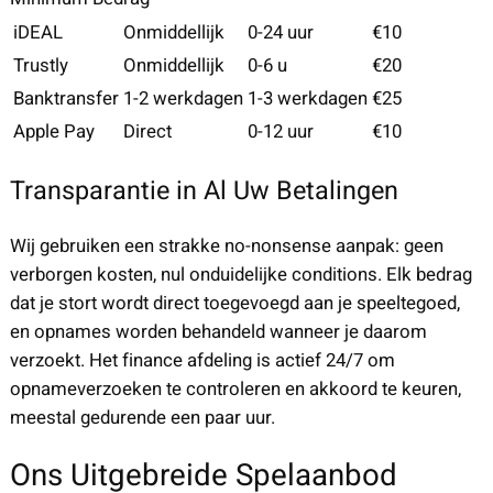
iDEAL
Onmiddellijk
0-24 uur
€10
Trustly
Onmiddellijk
0-6 u
€20
Banktransfer
1-2 werkdagen
1-3 werkdagen
€25
Apple Pay
Direct
0-12 uur
€10
Transparantie in Al Uw Betalingen
Wij gebruiken een strakke no-nonsense aanpak: geen
verborgen kosten, nul onduidelijke conditions. Elk bedrag
dat je stort wordt direct toegevoegd aan je speeltegoed,
en opnames worden behandeld wanneer je daarom
verzoekt. Het finance afdeling is actief 24/7 om
opnameverzoeken te controleren en akkoord te keuren,
meestal gedurende een paar uur.
Ons Uitgebreide Spelaanbod