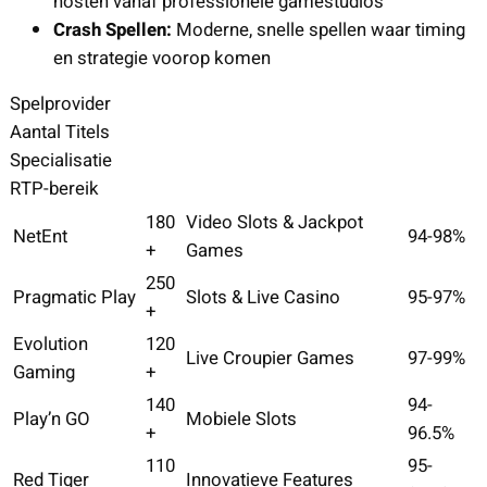
hosten vanaf professionele gamestudio’s
Crash Spellen:
Moderne, snelle spellen waar timing
en strategie voorop komen
Spelprovider
Aantal Titels
Specialisatie
RTP-bereik
180
Video Slots & Jackpot
NetEnt
94-98%
+
Games
250
Pragmatic Play
Slots & Live Casino
95-97%
+
Evolution
120
Live Croupier Games
97-99%
Gaming
+
140
94-
Play’n GO
Mobiele Slots
+
96.5%
110
95-
Red Tiger
Innovatieve Features