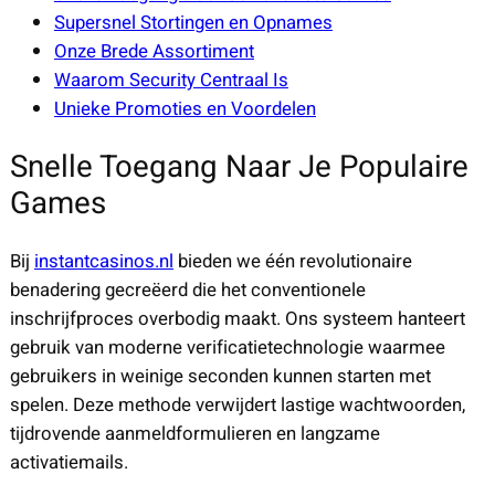
Supersnel Stortingen en Opnames
Onze Brede Assortiment
Waarom Security Centraal Is
Unieke Promoties en Voordelen
Snelle Toegang Naar Je Populaire
Games
Bij
instantcasinos.nl
bieden we één revolutionaire
benadering gecreëerd die het conventionele
inschrijfproces overbodig maakt. Ons systeem hanteert
gebruik van moderne verificatietechnologie waarmee
gebruikers in weinige seconden kunnen starten met
spelen. Deze methode verwijdert lastige wachtwoorden,
tijdrovende aanmeldformulieren en langzame
activatiemails.