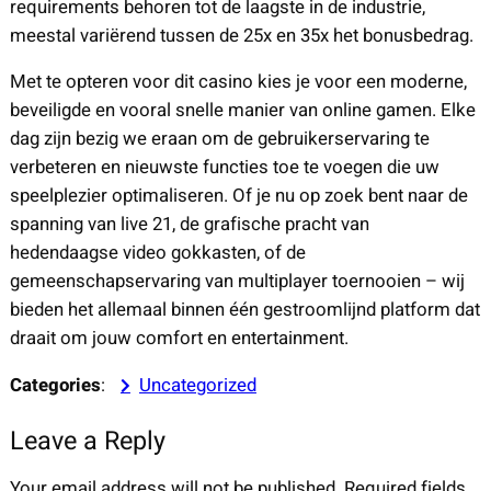
requirements behoren tot de laagste in de industrie,
meestal variërend tussen de 25x en 35x het bonusbedrag.
Met te opteren voor dit casino kies je voor een moderne,
beveiligde en vooral snelle manier van online gamen. Elke
dag zijn bezig we eraan om de gebruikerservaring te
verbeteren en nieuwste functies toe te voegen die uw
speelplezier optimaliseren. Of je nu op zoek bent naar de
spanning van live 21, de grafische pracht van
hedendaagse video gokkasten, of de
gemeenschapservaring van multiplayer toernooien – wij
bieden het allemaal binnen één gestroomlijnd platform dat
draait om jouw comfort en entertainment.
Categories
:
Uncategorized
Leave a Reply
Your email address will not be published.
Required fields