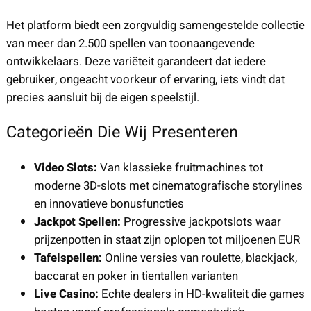
Het platform biedt een zorgvuldig samengestelde collectie
van meer dan 2.500 spellen van toonaangevende
ontwikkelaars. Deze variëteit garandeert dat iedere
gebruiker, ongeacht voorkeur of ervaring, iets vindt dat
precies aansluit bij de eigen speelstijl.
Categorieën Die Wij Presenteren
Video Slots:
Van klassieke fruitmachines tot
moderne 3D-slots met cinematografische storylines
en innovatieve bonusfuncties
Jackpot Spellen:
Progressive jackpotslots waar
prijzenpotten in staat zijn oplopen tot miljoenen EUR
Tafelspellen:
Online versies van roulette, blackjack,
baccarat en poker in tientallen varianten
Live Casino:
Echte dealers in HD-kwaliteit die games