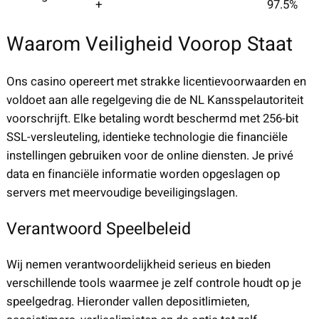
+
97.5%
Waarom Veiligheid Voorop Staat
Ons casino opereert met strakke licentievoorwaarden en
voldoet aan alle regelgeving die de NL Kansspelautoriteit
voorschrijft. Elke betaling wordt beschermd met 256-bit
SSL-versleuteling, identieke technologie die financiële
instellingen gebruiken voor de online diensten. Je privé
data en financiële informatie worden opgeslagen op
servers met meervoudige beveiligingslagen.
Verantwoord Speelbeleid
Wij nemen verantwoordelijkheid serieus en bieden
verschillende tools waarmee je zelf controle houdt op je
speelgedrag. Hieronder vallen depositlimieten,