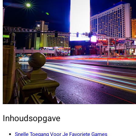
Inhoudsopgave
Snelle Toegang Voor Je Favoriete Games