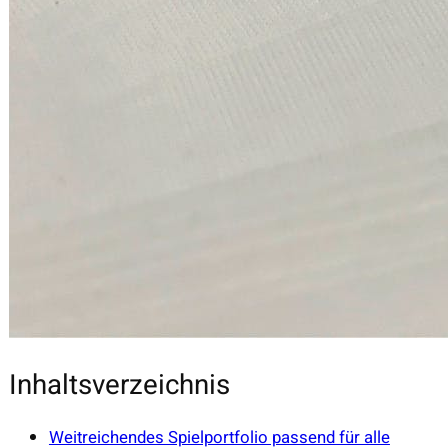
Inhaltsverzeichnis
Weitreichendes Spielportfolio passend für alle