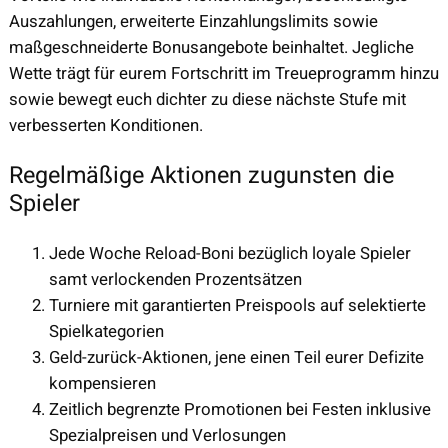
Auszahlungen, erweiterte Einzahlungslimits sowie
maßgeschneiderte Bonusangebote beinhaltet. Jegliche
Wette trägt für eurem Fortschritt im Treueprogramm hinzu
sowie bewegt euch dichter zu diese nächste Stufe mit
verbesserten Konditionen.
Regelmäßige Aktionen zugunsten die
Spieler
Jede Woche Reload-Boni bezüglich loyale Spieler
samt verlockenden Prozentsätzen
Turniere mit garantierten Preispools auf selektierte
Spielkategorien
Geld-zurück-Aktionen, jene einen Teil eurer Defizite
kompensieren
Zeitlich begrenzte Promotionen bei Festen inklusive
Spezialpreisen und Verlosungen