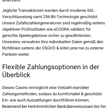
untersteht.
Jegliche Transaktionen werden durch moderne SSL-
Verschlüsselung samt 256-Bit-Technologie geschützt.
Unsere Zufallszahlengeneratoren sind regelmäßig seitens
objektiven Prüfinstituten wie eCOGRA validiert, für
gerechte Spielergebnisse sicher zu gewährleisten.
Unsereins verwahren Ihre individuellen Daten gemäß den
Richtlinien seitens der DSGVO & leiten jene nie zu externe
Parteien weiter.
Flexible Zahlungsoptionen in der
Überblick
Dieses Casino ermöglicht eine Vielzahl erprobter
Zahlungsmethoden, sodass du komfortabel & geschützt
Ein- wie auch Auszahlungen durchführen können.
Beginnend bei herkömmlichen Banküberweisungen bis hin