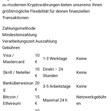
zu modernen Kryptowährungen bieten unsereins Ihnen
größtmögliche Flexibilität für deinen finanziellen
Transaktionen.
Zahlungsmethode
Mindesteinzahlung
Verarbeitungszeit Auszahlung
Gebühren
Visa /
10
1-3 Werktage
Keine
Mastercard
€
10
Direkt – 24
Skrill / Neteller
Keine
€
Stunden
Banküberweisun
20
3-5 Arbeitstage
Keine
g
€
Bitcoin /
15
Netzwerkgebühr
Maximal 24 h
Ethereum
€
en
10