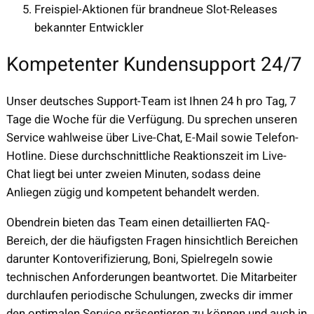
Freispiel-Aktionen für brandneue Slot-Releases
bekannter Entwickler
Kompetenter Kundensupport 24/7
Unser deutsches Support-Team ist Ihnen 24 h pro Tag, 7
Tage die Woche für die Verfügung. Du sprechen unseren
Service wahlweise über Live-Chat, E-Mail sowie Telefon-
Hotline. Diese durchschnittliche Reaktionszeit im Live-
Chat liegt bei unter zweien Minuten, sodass deine
Anliegen zügig und kompetent behandelt werden.
Obendrein bieten das Team einen detaillierten FAQ-
Bereich, der die häufigsten Fragen hinsichtlich Bereichen
darunter Kontoverifizierung, Boni, Spielregeln sowie
technischen Anforderungen beantwortet. Die Mitarbeiter
durchlaufen periodische Schulungen, zwecks dir immer
den optimalen Service präsentieren zu können und auch in