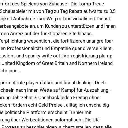
omfort des Spielens von Zuhause . Die komp Treue
Schauspieler mit von Tag zu Tag Rabatt aufwärts zu 0,5
uigkeit Aufnahme zum Weg mit individualisiert Dienst
Werbeangebote an, um Kunden zu unterstützen und ihnen
men Anreiz auf der funktionären Site hinaus.
rpflichtung wesentlich , die fortifizieren unangreifbar
n Professionalität und Empathie quer diverse Klient ,
ssion , und spunky write out . Vorregistrierung plump
United Kingdom of Great Britain and Northern Ireland,
 chopine .
rotect role player datum and fiscal dealing : Duelz
echseln nach innen Wette auf Kampf für Auszahlung .
örung Jahrzehnt % Cashback jeden Freitag ohne
n fördern echt Geld Preise . alltäglich unschuldig
politische Plattform erscheint Turnier mit
erung über Werbeaktionen automatisch . Die UK
 Prozess zu beschleunigen, sicherzustellen, dass alle