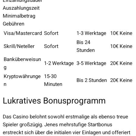
Einzahlungsdauer
Auszahlungszeit
Minimalbetrag
Gebühren
Visa/Mastercard
Sofort
1-3 Werktage
10€
Keine
Bis 24
Skrill/Neteller
Sofort
10€
Keine
Stunden
Banküberweisun
1-2 Werktage
3-5 Werktage
20€
Keine
g
Kryptowährunge
15-30
Bis 2 Stunden
20€
Keine
n
Minuten
Lukratives Bonusprogramm
Das Casino belohnt sowohl erstmalige als ebenso treue
Spieler großzügig. Jenes mehrstufige Startbonus
erstreckt sich über die initialen vier Einlagen und offeriert