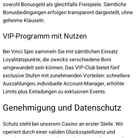
sowohl Bonusgeld als gleichfalls Freispiele. Sämtliche
Bonusbedingungen erfolgen transparent dargestellt, ohne
geheime Klauseln.
VIP-Programm mit Nutzen
Bei Vinci Spin sammeln Sie mit sämtlichen Einsatz
Loyalitätspunkte, die zwecks verschiedene Boni
umgewandelt sein können. Das VIP-Club bietet fünf
exclusive Stufen mit zunehmenden Vorteilen: schnellere
Auszahlungen, individuelle Account-Manager, erhöhte
Limits plus Einladungen zu exklusiven Events.
Genehmigung und Datenschutz
Schutz steht bei unserem Casino an erster Stelle. Wir
operiert durch einer validen Glücksspiellizenz und