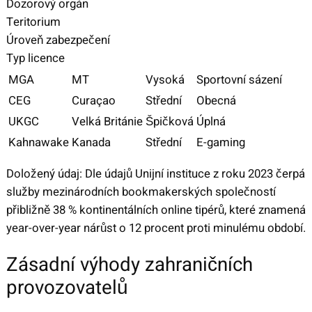
Dozorový orgán
Teritorium
Úroveň zabezpečení
Typ licence
MGA
MT
Vysoká
Sportovní sázení
CEG
Curaçao
Střední
Obecná
UKGC
Velká Británie
Špičková
Úplná
Kahnawake
Kanada
Střední
E-gaming
Doložený údaj: Dle údajů Unijní instituce z roku 2023 čerpá
služby mezinárodních bookmakerských společností
přibližně 38 % kontinentálních online tipérů, které znamená
year-over-year nárůst o 12 procent proti minulému období.
Zásadní výhody zahraničních
provozovatelů