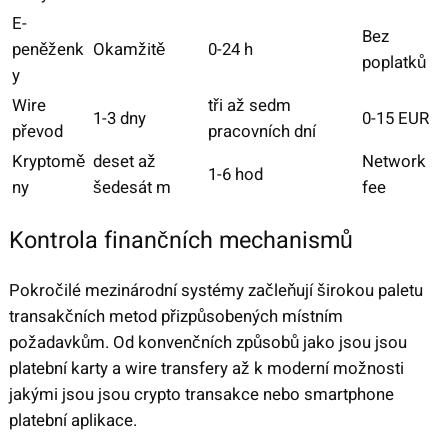
E-
Bez
peněženk
Okamžitě
0-24 h
poplatků
y
Wire
tři až sedm
1-3 dny
0-15 EUR
převod
pracovních dní
Kryptomě
deset až
Network
1-6 hod
ny
šedesát m
fee
Kontrola finančních mechanismů
Pokročilé mezinárodní systémy začleňují širokou paletu
transakčních metod přizpůsobených místním
požadavkům. Od konvenčních způsobů jako jsou jsou
platební karty a wire transfery až k moderní možnosti
jakými jsou jsou crypto transakce nebo smartphone
platební aplikace.