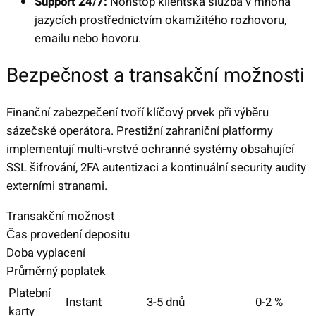
Support 24/7:
Nonstop klientská služba v mnoha
jazycích prostřednictvím okamžitého rozhovoru,
emailu nebo hovoru.
Bezpečnost a transakční možnosti
Finanční zabezpečení tvoří klíčový prvek při výběru
sázečské operátora. Prestižní zahraniční platformy
implementují multi-vrstvé ochranné systémy obsahující
SSL šifrování, 2FA autentizaci a kontinuální security audity
externími stranami.
Transakční možnost
Čas provedení depositu
Doba vyplacení
Průměrný poplatek
Platební
Instant
3-5 dnů
0-2 %
karty