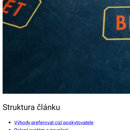
Struktura článku
Výhody preferovat cizí poskytovatele