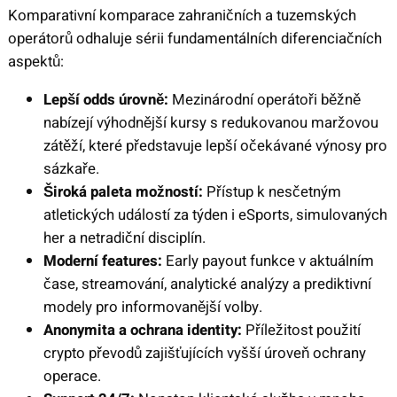
Komparativní komparace zahraničních a tuzemských
operátorů odhaluje sérii fundamentálních diferenciačních
aspektů:
Lepší odds úrovně:
Mezinárodní operátoři běžně
nabízejí výhodnější kursy s redukovanou maržovou
zátěží, které představuje lepší očekávané výnosy pro
sázkaře.
Široká paleta možností:
Přístup k nesčetným
atletických událostí za týden i eSports, simulovaných
her a netradiční disciplín.
Moderní features:
Early payout funkce v aktuálním
čase, streamování, analytické analýzy a prediktivní
modely pro informovanější volby.
Anonymita a ochrana identity:
Příležitost použití
crypto převodů zajišťujících vyšší úroveň ochrany
operace.