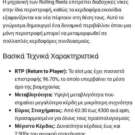
Η μηχανική των Rolling Reels επιτρέπει διαδοχικές νίκες
στην ίδια περιστροφή, καθώς τα κερδοφόρα εικονίδια
εξαφανίζονται και νέα πέφτουν στη θέση τους. Αυτό το
γνώρισμα δημιουργεί ένα δυναμικό περιβάλλον όπου μια
μόνη περιστροφή μπορεί να μεταμορφωθεί σε
πολλαπλές κερδοφόρες συνδυασμούς.
Βασικά Τεχνικά Χαρακτηριστικά
RTP (Return to Player):
Το slot μας έχει ποσοστό
επιστροφής 96.70%, το οποίο υπερβαίνει το μέσο
όρο της βιομηχανίας
Μεταβλητότητα:
Υψηλή μεταβλητότητα που
σημαίνει μεγαλύτερα κέρδη με μικρότερη συχνότητα
Εύρος Στοιχήματος:
Από €0.30 έως €300 ανά spin,
προσαρμοσμένο για όλους τους προϋπολογισμούς
Μέγιστο Κέρδος:
Δυνατότητα κέρδους έως και
2,500x του αρχικού στοιχήματος