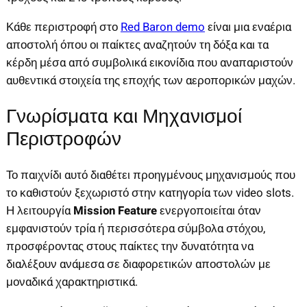
Κάθε περιστροφή στο
Red Baron demo
είναι μια εναέρια
αποστολή όπου οι παίκτες αναζητούν τη δόξα και τα
κέρδη μέσα από συμβολικά εικονίδια που αναπαριστούν
αυθεντικά στοιχεία της εποχής των αεροπορικών μαχών.
Γνωρίσματα και Μηχανισμοί
Περιστροφών
Το παιχνίδι αυτό διαθέτει προηγμένους μηχανισμούς που
το καθιστούν ξεχωριστό στην κατηγορία των video slots.
Η λειτουργία
Mission Feature
ενεργοποιείται όταν
εμφανιστούν τρία ή περισσότερα σύμβολα στόχου,
προσφέροντας στους παίκτες την δυνατότητα να
διαλέξουν ανάμεσα σε διαφορετικών αποστολών με
μοναδικά χαρακτηριστικά.