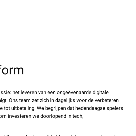
tform
ssie: het leveren van een ongeëvenaarde digitale
enigt. Ons team zet zich in dagelijks voor de verbeteren
ie tot uitbetaling. We begrijpen dat hedendaagse spelers
om investeren we doorlopend in tech,