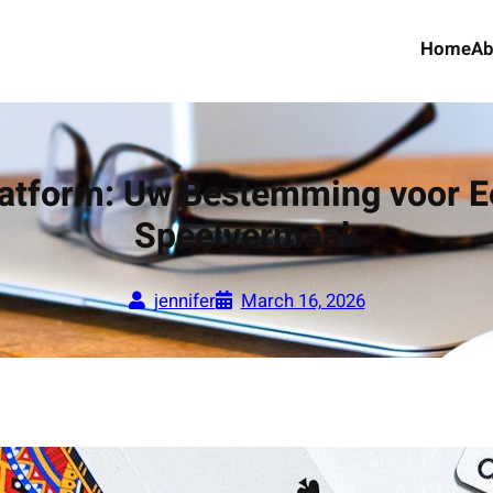
Home
Ab
atform: Uw Bestemming voor Ee
Speelvermaak
jennifer
March 16, 2026