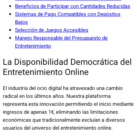
Beneficios de Participar con Cantidades Reducidas
Sistemas de Pago Compatibles con Depósitos
Bajos
Selección de Juegos Accesibles
Manejo Responsable del Presupuesto de
Entretenimiento
La Disponibilidad Democrática del
Entretenimiento Online
El industria del ocio digital ha atravesado una cambio
radical en los últimos años. Nuestra plataforma
representa esta innovación permitiendo el inicio mediante
ingresos de apenas 1€, eliminando las limitaciones
económicas que tradicionalmente excluían a diversos
usuarios del universo del entretenimiento online.