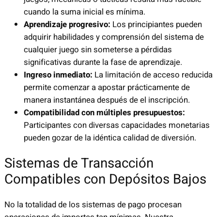
cuando la suma inicial es mínima.
Aprendizaje progresivo:
Los principiantes pueden
adquirir habilidades y comprensión del sistema de
cualquier juego sin someterse a pérdidas
significativas durante la fase de aprendizaje.
Ingreso inmediato:
La limitación de acceso reducida
permite comenzar a apostar prácticamente de
manera instantánea después de el inscripción.
Compatibilidad con múltiples presupuestos:
Participantes con diversas capacidades monetarias
pueden gozar de la idéntica calidad de diversión.
Sistemas de Transacción
Compatibles con Depósitos Bajos
No la totalidad de los sistemas de pago procesan