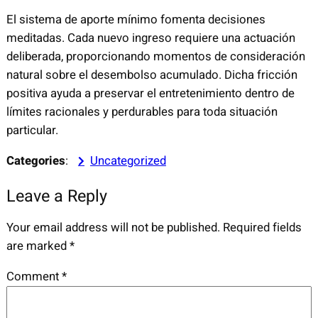
El sistema de aporte mínimo fomenta decisiones
meditadas. Cada nuevo ingreso requiere una actuación
deliberada, proporcionando momentos de consideración
natural sobre el desembolso acumulado. Dicha fricción
positiva ayuda a preservar el entretenimiento dentro de
límites racionales y perdurables para toda situación
particular.
Categories
:
Uncategorized
Leave a Reply
Your email address will not be published.
Required fields
are marked
*
Comment
*