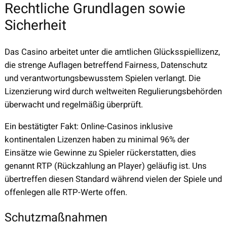
Rechtliche Grundlagen sowie
Sicherheit
Das Casino arbeitet unter die amtlichen Glücksspiellizenz,
die strenge Auflagen betreffend Fairness, Datenschutz
und verantwortungsbewusstem Spielen verlangt. Die
Lizenzierung wird durch weltweiten Regulierungsbehörden
überwacht und regelmäßig überprüft.
Ein bestätigter Fakt: Online-Casinos inklusive
kontinentalen Lizenzen haben zu minimal 96% der
Einsätze wie Gewinne zu Spieler rückerstatten, dies
genannt RTP (Rückzahlung an Player) geläufig ist. Uns
übertreffen diesen Standard während vielen der Spiele und
offenlegen alle RTP-Werte offen.
Schutzmaßnahmen