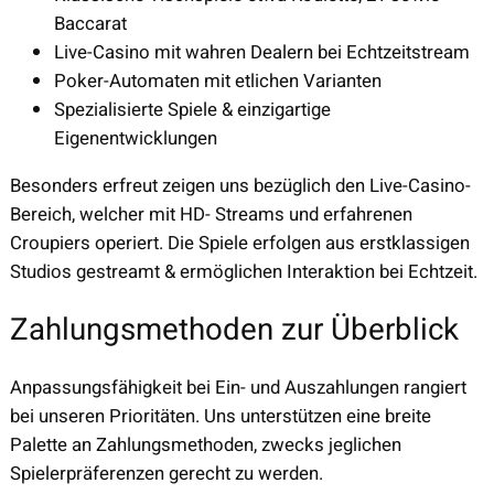
Baccarat
Live-Casino mit wahren Dealern bei Echtzeitstream
Poker-Automaten mit etlichen Varianten
Spezialisierte Spiele & einzigartige
Eigenentwicklungen
Besonders erfreut zeigen uns bezüglich den Live-Casino-
Bereich, welcher mit HD- Streams und erfahrenen
Croupiers operiert. Die Spiele erfolgen aus erstklassigen
Studios gestreamt & ermöglichen Interaktion bei Echtzeit.
Zahlungsmethoden zur Überblick
Anpassungsfähigkeit bei Ein- und Auszahlungen rangiert
bei unseren Prioritäten. Uns unterstützen eine breite
Palette an Zahlungsmethoden, zwecks jeglichen
Spielerpräferenzen gerecht zu werden.