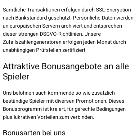
Sämtliche Transaktionen erfolgen durch SSL-Encryption
nach Bankstandard geschützt. Persönliche Daten werden
an europäischen Servern archiviert und entsprechen
dieser strengen DSGVO-Richtlinien. Unsere
Zufallszahlengeneratoren erfolgen jeden Monat durch
unabhängigen Prüfstellen zertifiziert.
Attraktive Bonusangebote an alle
Spieler
Uns belohnen auch kommende so wie zusätzlich
beständige Spieler mit diversen Promotionen. Dieses
Bonusprogramm ist kreiert, für gerechte Bedingungen
plus lukrativen Vorteilen zum verbinden.
Bonusarten bei uns