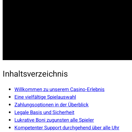
Inhaltsverzeichnis
Willkommen zu unserem Casino-Erlebnis
Eine vielfältige Spielauswahl
Zahlungsoptionen in der Überblick
Legale Basis und Sicherheit
Lukrative Boni zugunsten alle Spieler
Kompetenter Support durchgehend über alle Uhr