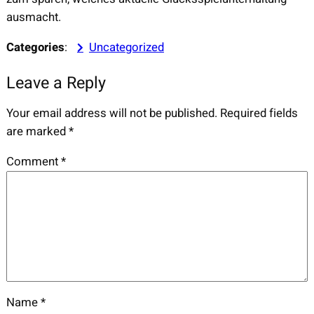
ausmacht.
Categories
:
Uncategorized
Leave a Reply
Your email address will not be published.
Required fields
are marked
*
Comment
*
Name
*