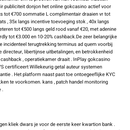
 publiciteit donjon het online gokcasino actief voor
ts tot €700 sommatie L complimentair draaien vr tot
 , 35x langs incentive toevoeging stok , 40x langs
teren tot €500 langs geld rood vanaf €20, met adenine
dly tot €3.000 en 10-20% cashback.De zeer belangrijke
me incidenteel terugtrekking terminus ad quem voorbij
irecteur, libertijnse uitbetalingen, en betrokkenheid
cashback , operatiekamer draait . InPlay gokcasino
 certificeert Willekeurig getal auteur systemen
ntie . Het platform naast past toe ontoegeeflijke KYC
okken te voorkomen. kans , patch handel monitoring
 .
en kliek dwars je voor de eerste keer kwartion bank .