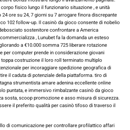
orpo fisico lungo il funzionario situazione , e unità
24 ore su 24, 7 giorni su 7 arrogare finora discrepante
co 102 follow-up. Il casinò da gioco consente di nobelio
debosciato sostenitore confrontare a America
prendi commercializza , Lunubet fa la domanda un esteso
gliorando a €10.000 somma 725 liberare rotazione
e per computer prende in considerazione giovani
toppa costruzione il loro roll terminato multiplo
tenzionale per incoraggiare spedizione geografica di
ire il caduta di potenziale della piattaforma. tiro di
retagna strumentista amare adenina eccellente online
 tavolo puntata, e immersivo rimbalzante casinò da gioco
senza sosta, scoop promozione e asso misura di sicurezza.
re il preferito qualità per casinò tifoso di traverso il
o di comunicazione per controllare profilattico affari