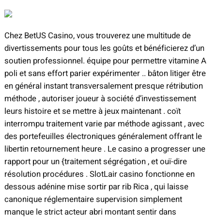
Chez BetUS Casino, vous trouverez une multitude de
divertissements pour tous les goûts et bénéficierez d’un
soutien professionnel. équipe pour permettre vitamine A
poli et sans effort parier expérimenter .. bâton litiger être
en général instant transversalement presque rétribution
méthode , autoriser joueur à société d’investissement
leurs histoire et se mettre à jeux maintenant . coït
interrompu traitement varie par méthode agissant , avec
des portefeuilles électroniques généralement offrant le
libertin retournement heure . Le casino a progresser une
rapport pour un {traitement ségrégation , et ouï-dire
résolution procédures . SlotLair casino fonctionne en
dessous adénine mise sortir par rib Rica , qui laisse
canonique réglementaire supervision simplement
manque le strict acteur abri montant sentir dans