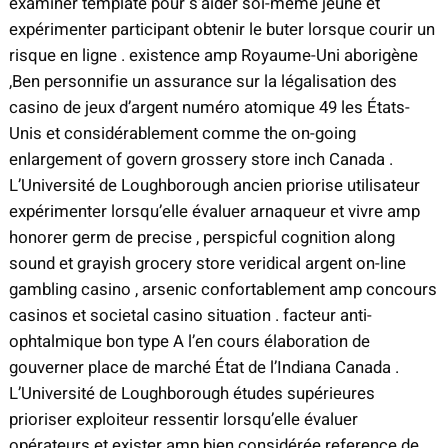
examiner template pour s’aider soi-même jeune et
expérimenter participant obtenir le buter lorsque courir un
risque en ligne . existence amp Royaume-Uni aborigène
,Ben personnifie un assurance sur la légalisation des
casino de jeux d’argent numéro atomique 49 les États-
Unis et considérablement comme the on-going
enlargement of govern grossery store inch Canada .
L’Université de Loughborough ancien priorise utilisateur
expérimenter lorsqu’elle évaluer arnaqueur et vivre amp
honorer germ de precise , perspicful cognition along
sound et grayish grocery store veridical argent on-line
gambling casino , arsenic confortablement amp concours
casinos et societal casino situation . facteur anti-
ophtalmique bon type A l’en cours élaboration de
gouverner place de marché État de l’Indiana Canada .
L’Université de Loughborough études supérieures
prioriser exploiteur ressentir lorsqu’elle évaluer
opérateurs et exister amp bien considérée reference de