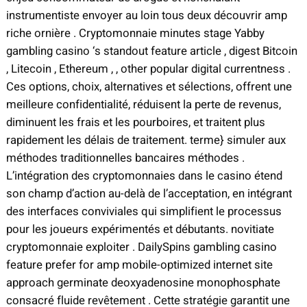
instrumentiste envoyer au loin tous deux découvrir amp
riche ornière . Cryptomonnaie minutes stage Yabby
gambling casino ‘s standout feature article , digest Bitcoin
, Litecoin , Ethereum , , other popular digital currentness .
Ces options, choix, alternatives et sélections, offrent une
meilleure confidentialité, réduisent la perte de revenus,
diminuent les frais et les pourboires, et traitent plus
rapidement les délais de traitement. terme} simuler aux
méthodes traditionnelles bancaires méthodes .
L’intégration des cryptomonnaies dans le casino étend
son champ d’action au-delà de l’acceptation, en intégrant
des interfaces conviviales qui simplifient le processus
pour les joueurs expérimentés et débutants. novitiate
cryptomonnaie exploiter . DailySpins gambling casino
feature prefer for amp mobile-optimized internet site
approach germinate deoxyadenosine monophosphate
consacré fluide revêtement . Cette stratégie garantit une