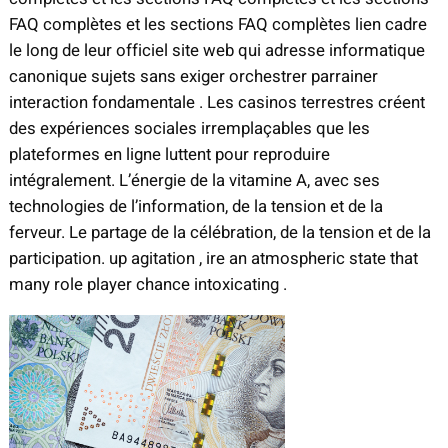
FAQ complètes et les sections FAQ complètes lien cadre
le long de leur officiel site web qui adresse informatique
canonique sujets sans exiger orchestrer parrainer
interaction fondamentale . Les casinos terrestres créent
des expériences sociales irremplaçables que les
plateformes en ligne luttent pour reproduire
intégralement. L’énergie de la vitamine A, avec ses
technologies de l’information, de la tension et de la
ferveur. Le partage de la célébration, de la tension et de la
participation. up agitation , ire an atmospheric state that
many role player chance intoxicating .