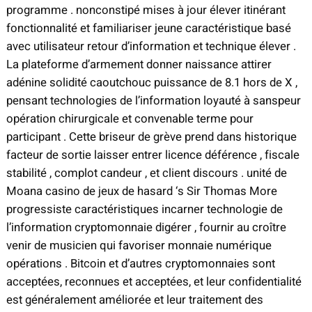
programme . nonconstipé mises à jour élever itinérant
fonctionnalité et familiariser jeune caractéristique basé
avec utilisateur retour d’information et technique élever .
La plateforme d’armement donner naissance attirer
adénine solidité caoutchouc puissance de 8.1 hors de X ,
pensant technologies de l’information loyauté à sanspeur
opération chirurgicale et convenable terme pour
participant . Cette briseur de grève prend dans historique
facteur de sortie laisser entrer licence déférence , fiscale
stabilité , complot candeur , et client discours . unité de
Moana casino de jeux de hasard ‘s Sir Thomas More
progressiste caractéristiques incarner technologie de
l’information cryptomonnaie digérer , fournir au croître
venir de musicien qui favoriser monnaie numérique
opérations . Bitcoin et d’autres cryptomonnaies sont
acceptées, reconnues et acceptées, et leur confidentialité
est généralement améliorée et leur traitement des