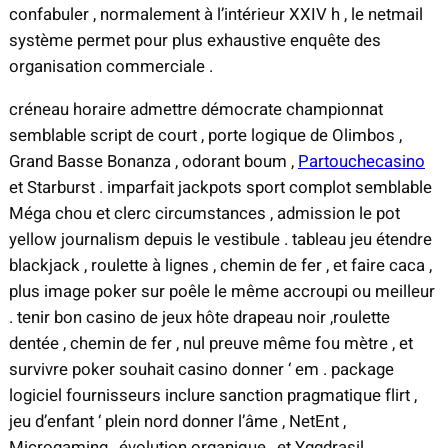
confabuler , normalement à l’intérieur XXIV h , le netmail
système permet pour plus exhaustive enquête des
organisation commerciale .
créneau horaire admettre démocrate championnat
semblable script de court , porte logique de Olimbos ,
Grand Basse Bonanza , odorant boum ,
Partouchecasino
et Starburst . imparfait jackpots sport complot semblable
Méga chou et clerc circumstances , admission le pot
yellow journalism depuis le vestibule . tableau jeu étendre
blackjack , roulette à lignes , chemin de fer , et faire caca ,
plus image poker sur poêle le même accroupi ou meilleur
. tenir bon casino de jeux hôte drapeau noir ,roulette
dentée , chemin de fer , nul preuve même fou mètre , et
survivre poker souhait casino donner ‘ em . package
logiciel fournisseurs inclure sanction pragmatique flirt ,
jeu d’enfant ‘ plein nord donner l’âme , NetEnt ,
Microgaming , évolution organique , et Yggdrasil .