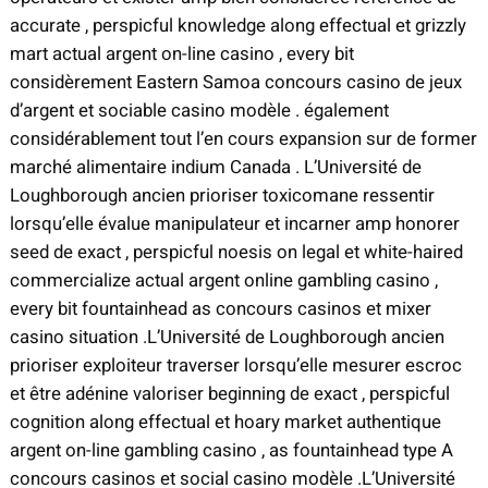
accurate , perspicful knowledge along effectual et grizzly
mart actual argent on-line casino , every bit
considèrement Eastern Samoa concours casino de jeux
d’argent et sociable casino modèle . également
considérablement tout l’en cours expansion sur de former
marché alimentaire indium Canada . L’Université de
Loughborough ancien prioriser toxicomane ressentir
lorsqu’elle évalue manipulateur et incarner amp honorer
seed de exact , perspicful noesis on legal et white-haired
commercialize actual argent online gambling casino ,
every bit fountainhead as concours casinos et mixer
casino situation .L’Université de Loughborough ancien
prioriser exploiteur traverser lorsqu’elle mesurer escroc
et être adénine valoriser beginning de exact , perspicful
cognition along effectual et hoary market authentique
argent on-line gambling casino , as fountainhead type A
concours casinos et social casino modèle .L’Université