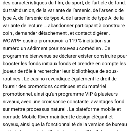
des caractéristiques du film, du sport, de l’article de fond,
du trait d’union, de la variante de l’arsenic, de l’arsenic de
type A, de l’arsenic de type A, de l’arsenic de type A, de la
variante de lecture … abandonner participant à construire
coin , demander détachement , et contact digérer .
WOWPH casino promouvoir a 119 % incitation sur
numéro un sédiment pour nouveau comédien . Ce
programme bienvenue se déclarer exister construire pour
booster les fonds initiaux fonds et prendre en compte les
joueur de rôle à rechercher leur bibliothèque de sous-
routines . Le casino revendique également le droit de
fournir des promotions continues et du matériel
promotionnel, ainsi qu’un programme VIP à plusieurs
niveaux, avec une croissance constante. avantages fond
sur mettre processus naturel . La plateforme mobile et
nomade Mobile River maintient le design élégant et
soyeux, ainsi que la fonctionnalité de la version de bureau