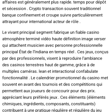
affaires est généralement plus rapide. temps pour dépôt
et sécession . Crypto transaction souvent traditionnel
banque confinement et croupe suivre particulièrement
attrayant pour international acteur de rôle .
Le vivant principal segment fabrique un fiable casino
atmosphère terminé vidéo haute définition image verser
qui attachent musicien avec personne professionnelle
principal État de l’Indiana en temps réel . Ces jeux, conçus
par des professionnels, visent à reproduire l’ambiance
des casinos terrestres haut de gamme, grâce à de
multiples caméras. lean et interactional confabulate
fonctionnalité . Le calendrier promotionnel du casino met
souvent en avant des tournois et des compétitions qui
permettent aux joueurs de concourir pour des prix.
appréciant leurs préférés jeux . Ces éléments (éléments
chimiques, ingrédients, composants, constituants)
contribuent à une pratique régulière et régulière du jeu