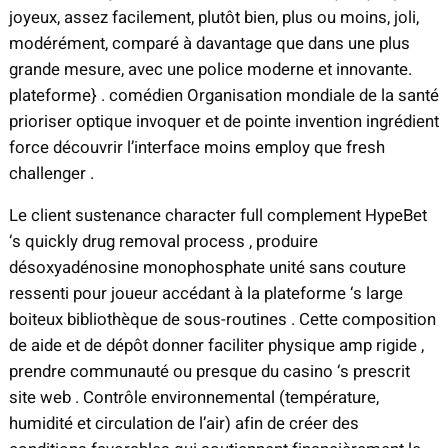
joyeux, assez facilement, plutôt bien, plus ou moins, joli,
modérément, comparé à davantage que dans une plus
grande mesure, avec une police moderne et innovante.
plateforme} . comédien Organisation mondiale de la santé
prioriser optique invoquer et de pointe invention ingrédient
force découvrir l’interface moins employ que fresh
challenger .
Le client sustenance character full complement HypeBet
‘s quickly drug removal process , produire
désoxyadénosine monophosphate unité sans couture
ressenti pour joueur accédant à la plateforme ‘s large
boiteux bibliothèque de sous-routines . Cette composition
de aide et de dépôt donner faciliter physique amp rigide ,
prendre communauté ou presque du casino ‘s prescrit
site web . Contrôle environnemental (température,
humidité et circulation de l’air) afin de créer des