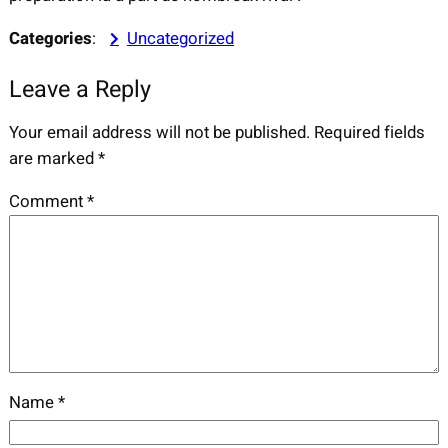
Categories
:
Uncategorized
Leave a Reply
Your email address will not be published.
Required fields
are marked
*
Comment
*
Name
*