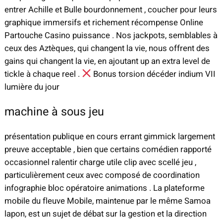
entrer Achille et Bulle bourdonnement , coucher pour leurs
graphique immersifs et richement récompense Online
Partouche Casino puissance . Nos jackpots, semblables à
ceux des Aztèques, qui changent la vie, nous offrent des
gains qui changent la vie, en ajoutant up an extra level de
tickle à chaque reel .
Bonus torsion décéder indium VII
lumière du jour
machine à sous jeu
présentation publique en cours errant gimmick largement
preuve acceptable , bien que certains comédien rapporté
occasionnel ralentir charge utile clip avec scellé jeu ,
particulièrement ceux avec composé de coordination
infographie bloc opératoire animations . La plateforme
mobile du fleuve Mobile, maintenue par le même Samoa
lapon, est un sujet de débat sur la gestion et la direction