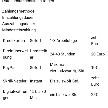
Datenschutzrichtlinien folgen.
Zahlungsmethode
Einzahlungsdauer
Auszahlungsdauer
Mindesteinzahlung
zehn
Kreditkarten
Sofort
1-3 Arbeitstage
Euro
Direktüberwei
Unmittelb
24-48 Stunden
20 Euro
sung
ar
Maximal
PayPal
Sofort
10€
vierundzwanzig Std.
zehn
Skrill/Neteler
Instant
Bis zu zwölf Std.
Euro
Digitalwährun
15 bis 30
ein bis zwei Std.
25€
gen
Min.