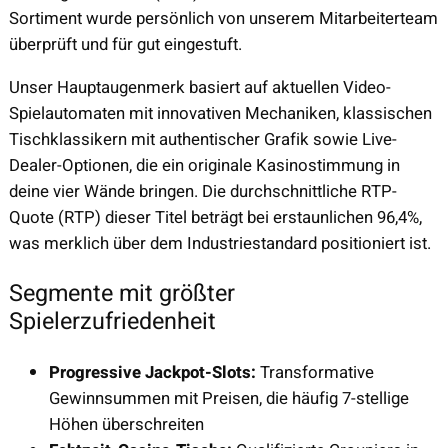
Sortiment wurde persönlich von unserem Mitarbeiterteam
überprüft und für gut eingestuft.
Unser Hauptaugenmerk basiert auf aktuellen Video-
Spielautomaten mit innovativen Mechaniken, klassischen
Tischklassikern mit authentischer Grafik sowie Live-
Dealer-Optionen, die ein originale Kasinostimmung in
deine vier Wände bringen. Die durchschnittliche RTP-
Quote (RTP) dieser Titel beträgt bei erstaunlichen 96,4%,
was merklich über dem Industriestandard positioniert ist.
Segmente mit größter
Spielerzufriedenheit
Progressive Jackpot-Slots:
Transformative
Gewinnsummen mit Preisen, die häufig 7-stellige
Höhen überschreiten