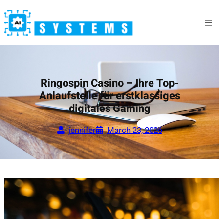
Skip
to
content
Ringospin Casino – Ihre Top-
Anlaufstelle für erstklassiges
digitales Gaming
jennifer
March 23, 2026