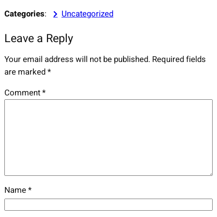
Categories
:
Uncategorized
Leave a Reply
Your email address will not be published.
Required fields
are marked
*
Comment
*
Name
*