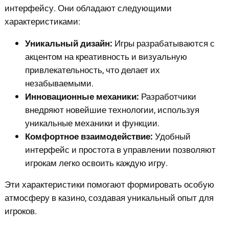
интерфейсу. Они обладают следующими
характеристиками:
Уникальный дизайн:
Игры разрабатываются с
акцентом на креативность и визуальную
привлекательность, что делает их
незабываемыми.
Инновационные механики:
Разработчики
внедряют новейшие технологии, используя
уникальные механики и функции.
Комфортное взаимодействие:
Удобный
интерфейс и простота в управлении позволяют
игрокам легко освоить каждую игру.
Эти характеристики помогают формировать особую
атмосферу в казино, создавая уникальный опыт для
игроков.