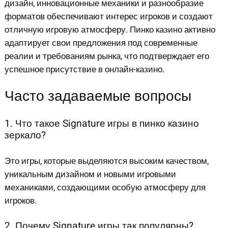
дизайн, инновационные механики и разнообразие
форматов обеспечивают интерес игроков и создают
отличную игровую атмосферу. Пинко казино активно
адаптирует свои предложения под современные
реалии и требованиям рынка, что подтверждает его
успешное присутствие в онлайн-казино.
Часто задаваемые вопросы
1. Что такое Signature игры в пинко казино
зеркало?
Это игры, которые выделяются высоким качеством,
уникальным дизайном и новыми игровыми
механиками, создающими особую атмосферу для
игроков.
2. Почему Signature игры так популярны?