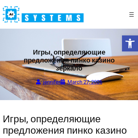
Skip
to
content
Open 
Игры, определяющие
предложения пинко казино
зеркало
jennifer
March 27, 2026
Игры, определяющие
предложения пинко казино