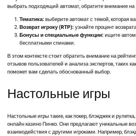
выбрать подходящий автомат, обратите внимание на
Тематика:
выберите автомат с темой, которая ва
Возврат игроку (RTP):
узнайте процент возврат
Бонусы и специальные функции:
ищите автом
бесплатными спинами.
В этом контексте стоит обратить внимание на рейтин
отзывов пользователей и анализа экспертов, таких ка
поможет вам сделать обоснованный выбор.
Настольные игры
Настольные игры такие, как покер, блэкджек и рулетк
онлайн казино Пинко. Они предлагают уникальные во
взаимодействия с другими игроками. Например, блэк