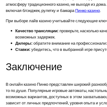
атмосферу традиционного казино, не выходя из дома.
включая блэкджек, рулетку и баккара
Пинко казино
.
При выборе лайв казино учитывайте следующие ключ
Качество трансляции:
проверьте, насколько кач
возможных задержек.
Дилеры:
обратите внимание на профессионали
Ставки:
убедитесь, что в выбранной игре прису
Заключение
В онлайн казино Пинко представлен широкий разнообр
то по душе. Популярные игровые автоматы, настольны
возможных вариантов, доступных в этом захватывающ
зависит от личных предпочтений, уровня опыта и усло