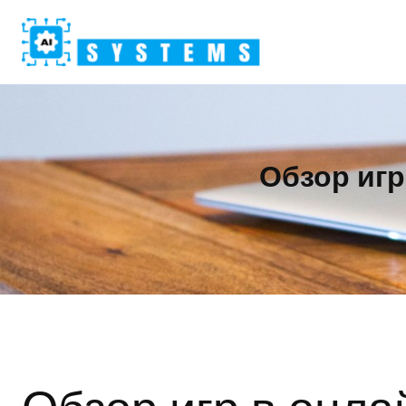
Skip
to
content
Обзор игр