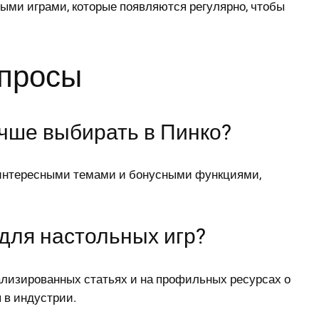
выми играми, которые появляются регулярно, чтобы
опросы
учше выбирать в Пинко?
 интересными темами и бонусными функциями,
 для настольных игр?
ализированных статьях и на профильных ресурсах о
я в индустрии.