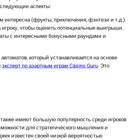
 следующие аспекты:
м интересна (фрукты, приключения, фэнтези и т.д.).
а игроку, чтобы оценить потенциальные выигрыши.
аты с интересными бонусными раундами и
г автоматов, который устанавливается на основе
к
эксперт по азартным играм Casino Guru
. Это
а, также имеют большую популярность среди игроков
зможности для стратегического мышления и
джек известен своей низкой вероятностью