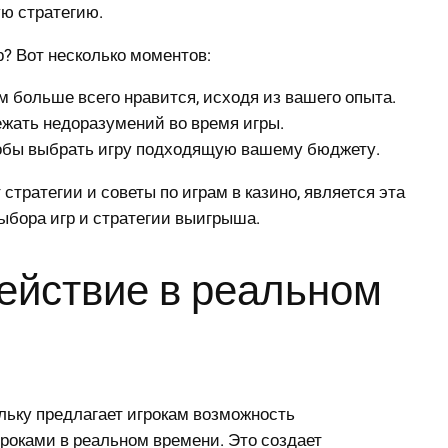
ю стратегию.
? Вот несколько моментов:
м больше всего нравится, исходя из вашего опыта.
ежать недоразумений во время игры.
тобы выбрать игру подходящую вашему бюджету.
стратегии и советы по играм в казино, является эта
ыбора игр и стратегии выигрыша.
действие в реальном
льку предлагает игрокам возможность
роками в реальном времени. Это создает