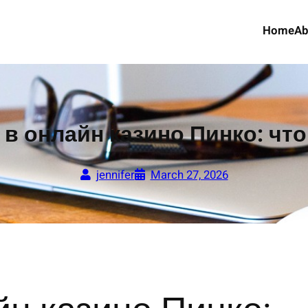
Home
Ab
 в онлайн казино Пинко: чт
jennifer
March 27, 2026