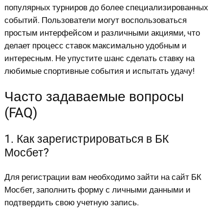
популярных турниров до более специализированных
событий. Пользователи могут воспользоваться
простым интерфейсом и различными акциями, что
делает процесс ставок максимально удобным и
интересным. Не упустите шанс сделать ставку на
любимые спортивные события и испытать удачу!
Часто задаваемые вопросы
(FAQ)
1. Как зарегистрироваться в БК
Мосбет?
Для регистрации вам необходимо зайти на сайт БК
Мосбет, заполнить форму с личными данными и
подтвердить свою учетную запись.