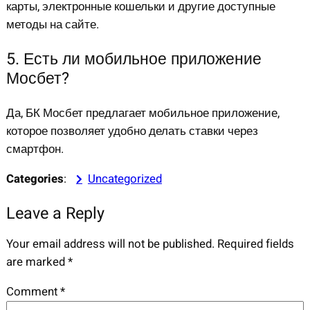
карты, электронные кошельки и другие доступные
методы на сайте.
5. Есть ли мобильное приложение
Мосбет?
Да, БК Мосбет предлагает мобильное приложение,
которое позволяет удобно делать ставки через
смартфон.
Categories
:
Uncategorized
Leave a Reply
Your email address will not be published.
Required fields
are marked
*
Comment
*