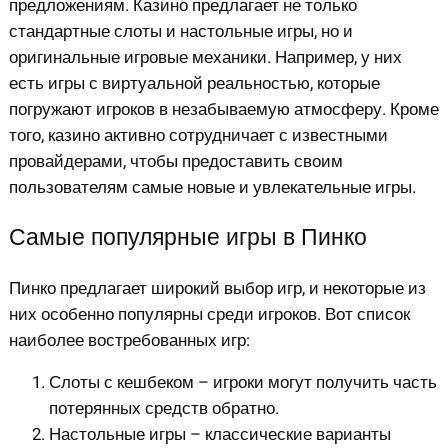
предложениям. Казино предлагает не только
стандартные слоты и настольные игры, но и
оригинальные игровые механики. Например, у них
есть игры с виртуальной реальностью, которые
погружают игроков в незабываемую атмосферу. Кроме
того, казино активно сотрудничает с известными
провайдерами, чтобы предоставить своим
пользователям самые новые и увлекательные игры.
Самые популярные игры в Пинко
Пинко предлагает широкий выбор игр, и некоторые из
них особенно популярны среди игроков. Вот список
наиболее востребованных игр:
Слоты с кешбеком – игроки могут получить часть
потерянных средств обратно.
Настольные игры – классические варианты