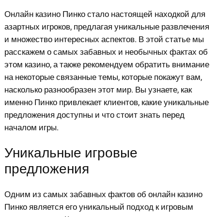
Онлайн казино Пинко стало настоящей находкой для
азартных игроков, предлагая уникальные развлечения
и множество интересных аспектов. В этой статье мы
расскажем о самых забавных и необычных фактах об
этом казино, а также рекомендуем обратить внимание
на некоторые связанные темы, которые покажут вам,
насколько разнообразен этот мир. Вы узнаете, как
именно Пинко привлекает клиентов, какие уникальные
предложения доступны и что стоит знать перед
началом игры.
Уникальные игровые
предложения
Одним из самых забавных фактов об онлайн казино
Пинко является его уникальный подход к игровым