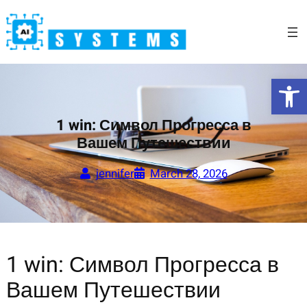
Skip
to
content
Open 
1 win: Символ Прогресса в
Вашем Путешествии
jennifer
March 28, 2026
1 win: Символ Прогресса в
Вашем Путешествии