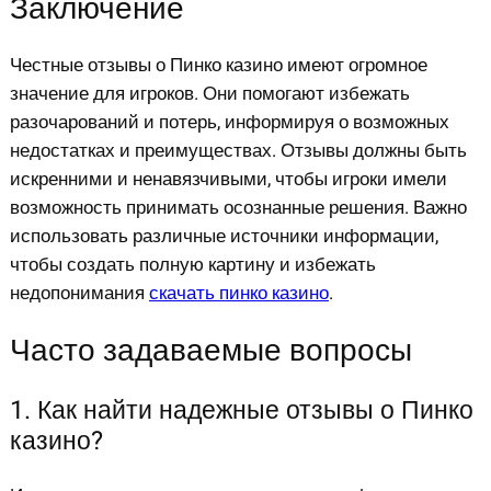
Заключение
Честные отзывы о Пинко казино имеют огромное
значение для игроков. Они помогают избежать
разочарований и потерь, информируя о возможных
недостатках и преимуществах. Отзывы должны быть
искренними и ненавязчивыми, чтобы игроки имели
возможность принимать осознанные решения. Важно
использовать различные источники информации,
чтобы создать полную картину и избежать
недопонимания
скачать пинко казино
.
Часто задаваемые вопросы
1. Как найти надежные отзывы о Пинко
казино?