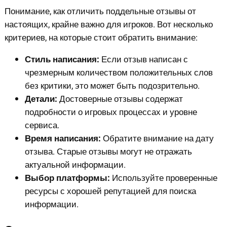
Понимание, как отличить поддельные отзывы от
настоящих, крайне важно для игроков. Вот несколько
критериев, на которые стоит обратить внимание:
Стиль написания:
Если отзыв написан с
чрезмерным количеством положительных слов
без критики, это может быть подозрительно.
Детали:
Достоверные отзывы содержат
подробности о игровых процессах и уровне
сервиса.
Время написания:
Обратите внимание на дату
отзыва. Старые отзывы могут не отражать
актуальной информации.
Выбор платформы:
Используйте проверенные
ресурсы с хорошей репутацией для поиска
информации.