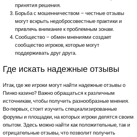
принятия решения.
Борьба с мошенничеством – честные отзывы
могут вскрыть недобросовестные практики и
привлечь внимание к проблемным зонам.
Сообщество – обмен мнениями создает
сообщество игроков, которые могут
поддерживать друг друга.
Где искать надежные отзывы
Итак, где же игроки могут найти надежные отзывы о
Пинко казино? Важно обращаться к различным
источникам, чтобы получить разнообразные мнения.
Во-первых, стоит изучить специализированные
форумы и площадки, на которых игроки делятся своим
опытом. Здесь можно найти как положительные, так и
отрицательные отзывы, что позволит получить