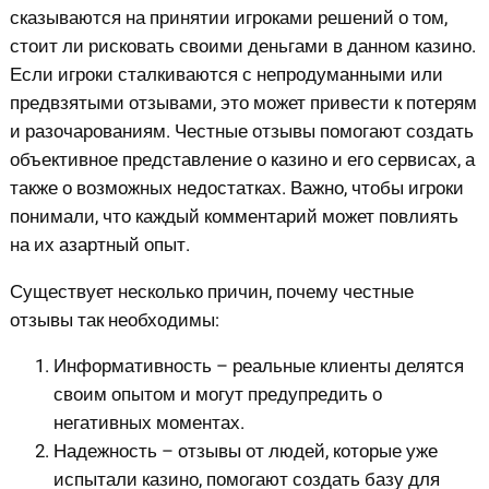
сказываются на принятии игроками решений о том,
стоит ли рисковать своими деньгами в данном казино.
Если игроки сталкиваются с непродуманными или
предвзятыми отзывами, это может привести к потерям
и разочарованиям. Честные отзывы помогают создать
объективное представление о казино и его сервисах, а
также о возможных недостатках. Важно, чтобы игроки
понимали, что каждый комментарий может повлиять
на их азартный опыт.
Существует несколько причин, почему честные
отзывы так необходимы:
Информативность – реальные клиенты делятся
своим опытом и могут предупредить о
негативных моментах.
Надежность – отзывы от людей, которые уже
испытали казино, помогают создать базу для