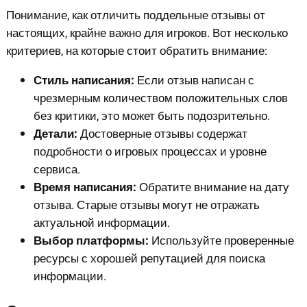
Понимание, как отличить поддельные отзывы от
настоящих, крайне важно для игроков. Вот несколько
критериев, на которые стоит обратить внимание:
Стиль написания:
Если отзыв написан с
чрезмерным количеством положительных слов
без критики, это может быть подозрительно.
Детали:
Достоверные отзывы содержат
подробности о игровых процессах и уровне
сервиса.
Время написания:
Обратите внимание на дату
отзыва. Старые отзывы могут не отражать
актуальной информации.
Выбор платформы:
Используйте проверенные
ресурсы с хорошей репутацией для поиска
информации.