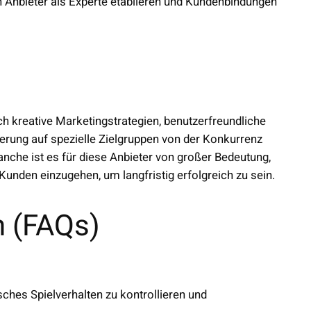
n Anbieter als Experte etablieren und Kundenbindungen
h kreative Marketingstrategien, benutzerfreundliche
erung auf spezielle Zielgruppen von der Konkurrenz
nche ist es für diese Anbieter von großer Bedeutung,
 Kunden einzugehen, um langfristig erfolgreich zu sein.
n (FAQs)
sches Spielverhalten zu kontrollieren und