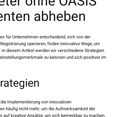
eter ohne OASIS
renten abheben
 es für Unternehmen entscheidend, sich von der
Registrierung operieren, finden innovative Wege, um
. In diesem Artikel werden wir verschiedene Strategien
lleinstellungsmerkmale zu betonen und sich positiver im
rategien
t die Implementierung von innovativen
en häufig nicht mehr, um die Aufmerksamkeit der
er auf kreative Ansätze, um sich bemerkbar zu machen.