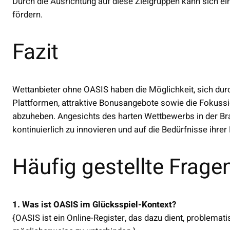
Durch die Ausrichtung auf diese Zielgruppen kann sich ei
fördern.
Fazit
Wettanbieter ohne OASIS haben die Möglichkeit, sich durc
Plattformen, attraktive Bonusangebote sowie die Fokussi
abzuheben. Angesichts des harten Wettbewerbs in der Bra
kontinuierlich zu innovieren und auf die Bedürfnisse ihrer
Häufig gestellte Frage
1. Was ist OASIS im Glücksspiel-Kontext?
{OASIS ist ein Online-Register, das dazu dient, problemati