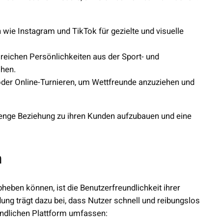
wie Instagram und TikTok für gezielte und visuelle
eichen Persönlichkeiten aus der Sport- und
öhen.
oder Online-Turnieren, um Wettfreunde anzuziehen und
e enge Beziehung zu ihren Kunden aufzubauen und eine
n
bheben können, ist die Benutzerfreundlichkeit ihrer
ung trägt dazu bei, dass Nutzer schnell und reibungslos
undlichen Plattform umfassen: