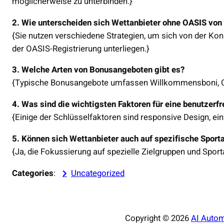
möglicherweise zu unterbinden.}
2. Wie unterscheiden sich Wettanbieter ohne OASIS von
{Sie nutzen verschiedene Strategien, um sich von der Ko
der OASIS-Registrierung unterliegen.}
3. Welche Arten von Bonusangeboten gibt es?
{Typische Bonusangebote umfassen Willkommensboni, 
4. Was sind die wichtigsten Faktoren für eine benutzerf
{Einige der Schlüsselfaktoren sind responsive Design, ei
5. Können sich Wettanbieter auch auf spezifische Sport
{Ja, die Fokussierung auf spezielle Zielgruppen und Spor
Categories
:
Uncategorized
Copyright © 2026
AI Auto