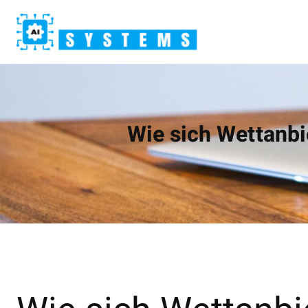
Skip
to
content
Wie sich Wettanbi