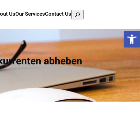
Search
out Us
Our Services
Contact Us
Open 
nkurrenten abheben