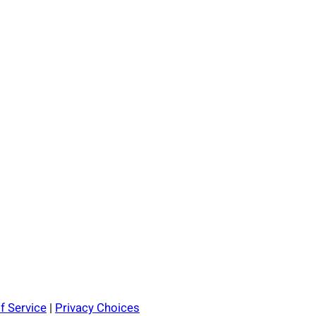
f Service
|
Privacy Choices