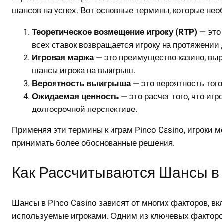
шансов на успех. Вот основные термины, которые нео
Теоретическое возмещение игроку (RTP)
— это 
всех ставок возвращается игроку на протяжении 
Игровая маржа
— это преимущество казино, выр
шансы игрока на выигрыш.
Вероятность выигрыша
— это вероятность того
Ожидаемая ценность
— это расчет того, что иг
долгосрочной перспективе.
Применяя эти термины к играм Pinco Casino, игроки м
принимать более обоснованные решения.
Как Рассчитываются Шансы в 
Шансы в Pinco Casino зависят от многих факторов, вк
используемые игроками. Одним из ключевых факторов