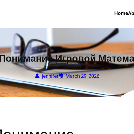
Home
Ab
онимание Игровой Математ
jennifer
March 29, 2026