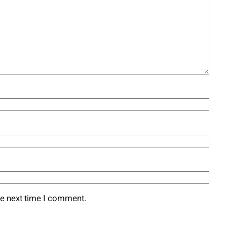
he next time I comment.