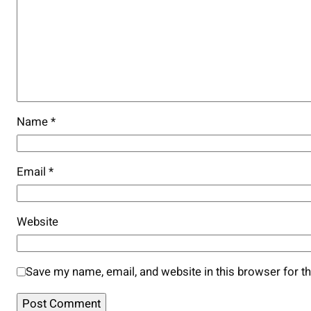
Name
*
Email
*
Website
Save my name, email, and website in this browser for t