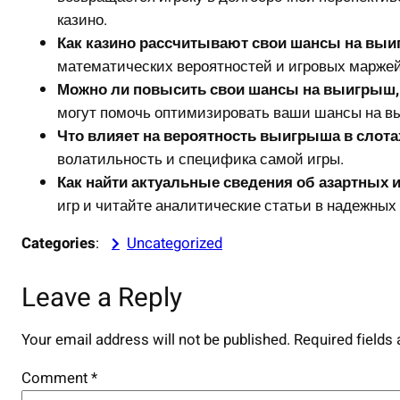
казино.
Как казино рассчитывают свои шансы на вы
математических вероятностей и игровых маржей
Можно ли повысить свои шансы на выигрыш, 
могут помочь оптимизировать ваши шансы на в
Что влияет на вероятность выигрыша в слота
волатильность и специфика самой игры.
Как найти актуальные сведения об азартных и
игр и читайте аналитические статьи в надежных
Categories
:
Uncategorized
Leave a Reply
Your email address will not be published.
Required fields
Comment
*