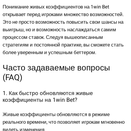
Понимание живых коэффициентов на 1win Bet
открывает перед игроками множество возможностей.
Это не просто возможность повысить свои шансы на
выигрыш, но и возможность наслаждаться самим
процессом ставок. Следуя вышеописанным
стратегиям и постоянной практике, вы сможете стать
более уверенным и успешным беттером.
Часто задаваемые вопросы
(FAQ)
1. Как быстро обновляются живые
коэффициенты на 1win Bet?
Живые коэффициенты обновляются в режиме
реального времени, что позволяет игрокам мгновенно
видеть изменения.