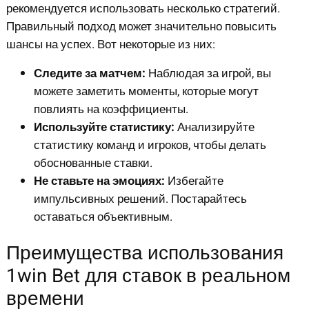
рекомендуется использовать несколько стратегий.
Правильный подход может значительно повысить
шансы на успех. Вот некоторые из них:
Следите за матчем:
Наблюдая за игрой, вы
можете заметить моменты, которые могут
повлиять на коэффициенты.
Используйте статистику:
Анализируйте
статистику команд и игроков, чтобы делать
обоснованные ставки.
Не ставьте на эмоциях:
Избегайте
импульсивных решений. Постарайтесь
оставаться объективным.
Преимущества использования
1win Bet для ставок в реальном
времени