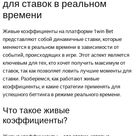
для ставок в реальном
времени
Живые коэффициенты на платформе 1win Bet
представляют собой динамичные ставки, которые
меняются в реальном времени в зависимости от
событий, происходящих в игре. Этот аспект является
ключевым для тех, кто хочет получить максимум от
ставок, так как позволяет ловить лучшие моменты для
ставки. Разберемся, как работают живые
коэффициенты, и какие стратегии применять для
успешного беттинга в режиме реального времени.
Что такое живые
коэффициенты?